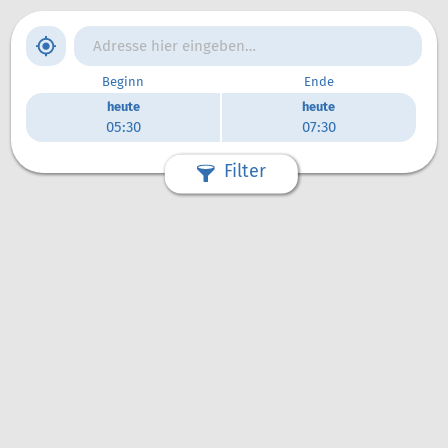
1/1
Beginn
Ende
heute
heute
05:30
07:30
Filter